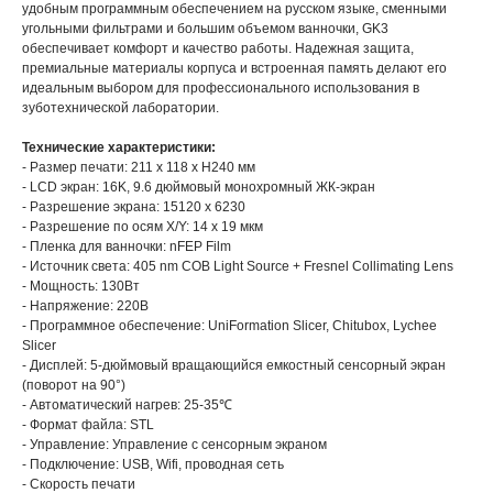
удобным программным обеспечением на русском языке, сменными
угольными фильтрами и большим объемом ванночки, GK3
обеспечивает комфорт и качество работы. Надежная защита,
премиальные материалы корпуса и встроенная память делают его
идеальным выбором для профессионального использования в
зуботехнической лаборатории.
Технические характеристики:
- Размер печати: 211 x 118 x H240 мм
- LCD экран: 16K, 9.6 дюймовый монохромный ЖК-экран
- Разрешение экрана: 15120 x 6230
- Разрешение по осям X/Y: 14 x 19 мкм
- Пленка для ванночки: nFEP Film
- Источник света: 405 nm COB Light Source + Fresnel Collimating Lens
- Мощность: 130Вт
- Напряжение: 220В
- Программное обеспечение: UniFormation Slicer, Chitubox, Lychee
Slicer
- Дисплей: 5-дюймовый вращающийся емкостный сенсорный экран
(поворот на 90°)
- Автоматический нагрев: 25-35℃
- Формат файла: STL
- Управление: Управление с сенсорным экраном
- Подключение: USB, Wifi, проводная сеть
- Скорость печати