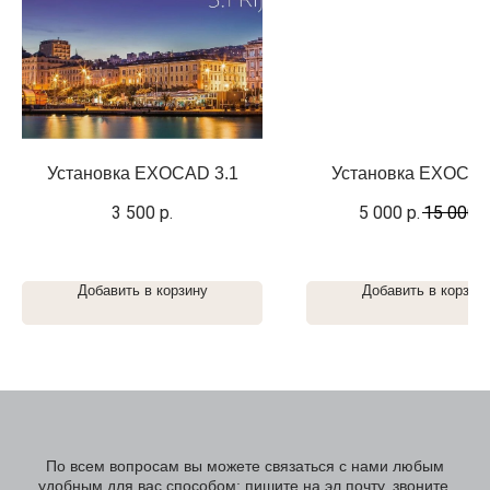
Установка EXOCAD 3.1
Установка EXOCAD
3 500
р.
5 000
р.
15 000
р
Добавить в корзину
Добавить в корзин
По всем вопросам вы можете связаться с нами любым
удобным для вас способом: пишите на эл.почту, звоните,