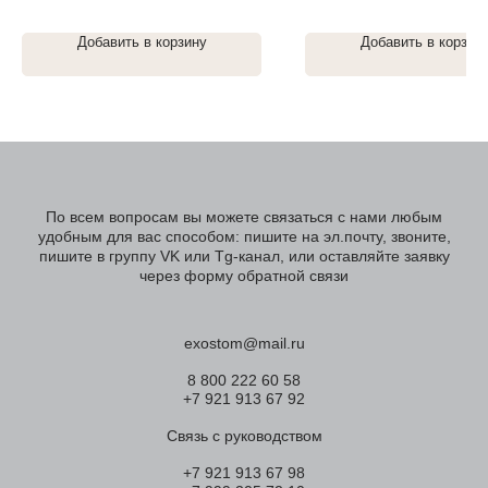
Добавить в корзину
Добавить в корзин
По всем вопросам вы можете связаться с нами любым
удобным для вас способом: пишите на эл.почту, звоните,
пишите в группу VK или Tg-канал, или оставляйте заявку
через форму обратной связи
exostom@mail.ru
8 800 222 60 58
+7 921 913 67 92
Связь с руководством
+7 921 913 67 98