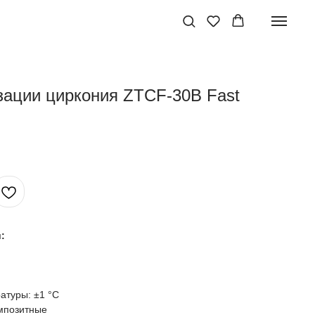
зации циркония ZTCF-30B Fast
:
атуры: ±1 °C
омпозитные