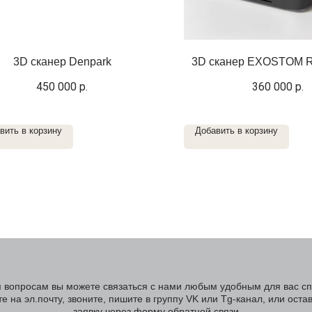
3D сканер Denpark
3D сканер EXOSTOM R
450 000
р.
360 000
р.
вить в корзину
Добавить в корзину
 вопросам вы можете связаться с нами любым удобным для вас с
е на эл.почту, звоните, пишите в группу VK или Tg-канал, или оста
заявку через форму обратной связи