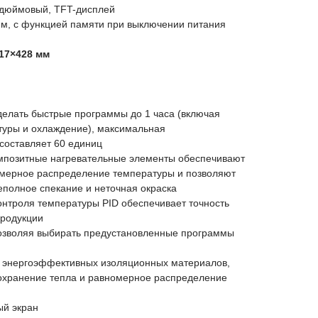
7 дюймовый, TFT-дисплей
мм, с функцией памяти при выключении питания
17×428 мм
делать быстрые программы до 1 часа (включая
туры и охлаждение), максимальная
составляет 60 единиц
мпозитные нагревательные элементы обеспечивают
номерное распределение температуры и позволяют
неполное спекание и неточная окраска
онтроля температуры PID обеспечивает точность
продукции
позволяя выбирать предустановленные программы
 энергоэффективных изоляционных материалов,
охранение тепла и равномерное распределение
ый экран