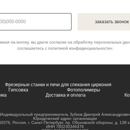
заказать звонок
имая на кнопку, вы даете согласие на обработку персональных дан
соглашаетесь c политикой конфиденциальности»
Фрезерные станки и печи для спекания циркония
Гипсовка
Фотополимеры
ика
Доставка и оплата
Ко
Индивидуальный предприниматель Зубков Дмитрий Александрови
Юридический адрес организации
2076, Россия, г. Санкт-Петербург, пр. Обуховской обороны, д. 138 к
ИНН
780230346476