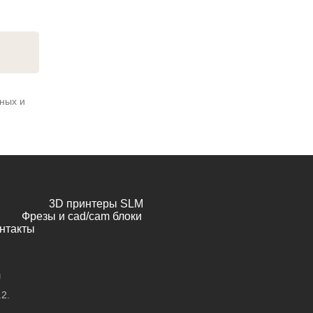
ных и
3D принтеры SLM
Фрезы и cad/cam блоки
нтакты
ч
.2.