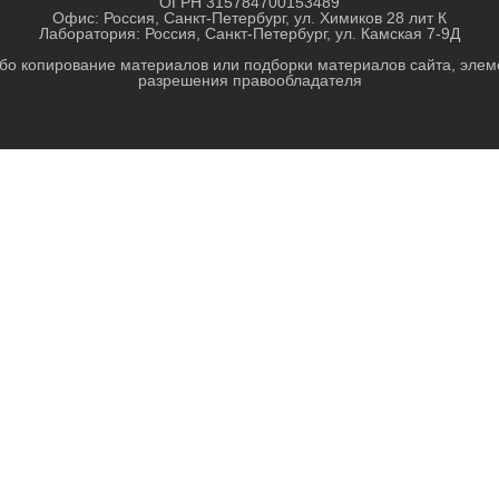
ОГРН
315784700153489
Офис: Россия, Санкт-Петербург, ул. Химиков 28 лит К
Лаборатория: Россия, Санкт-Петербург, ул. Камская 7-9Д
 копирование материалов или подборки материалов сайта, элем
разрешения правообладателя