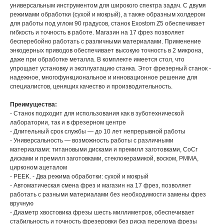
универсальным инструментом для широкого спектра задач. С двумя
режимами обработки (сухой и мокрый), а также образным холдером
для работы под углом 90 градусов, станок Exostom Z5 обеспечивает
гибкость и точность в работе. Магазин на 17 фрез позволяет
бесперебойно работать с различными материалами. Применение
энкодерных приводов обеспечивает высокую точность в 2 микрона,
даже при обработке металла. В комплекте имеется стол, что
упрощает установку и эксплуатацию станка. Этот фрезерный станок -
надежное, многофункциональное и инновационное решение для
специалистов, ценящих качество и производительность.
Преимущества:
- Станок подходит для использования как в зуботехнической
лаборатории, так и в фрезерном центре
- Длительный срок службы — до 10 лет непрерывной работы
- Универсальность — возможность работы с различными
материалами: титановыми дисками и премилл заготовками, CoCr
дисками и премилл заготовками, стеклокерамикой, воском, PMMA,
цирконом ацеталом
- PEEK. - Два режима обработки: сухой и мокрый
- Автоматическая смена фрез и магазин на 17 фрез, позволяет
работать с разными материалами без необходимости замены фрез
вручную
- Диаметр хвостовика фрезы шесть миллиметров, обеспечивает
стабильность и точность фрезеровки без риска перелома фрезы