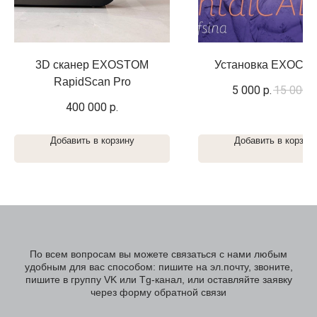
3D сканер EXOSTOM
Установка EXOCAD
RapidScan Pro
5 000
р.
15 000
р
400 000
р.
Добавить в корзину
Добавить в корзин
По всем вопросам вы можете связаться с нами любым
удобным для вас способом: пишите на эл.почту, звоните,
пишите в группу VK или Tg-канал, или оставляйте заявку
через форму обратной связи