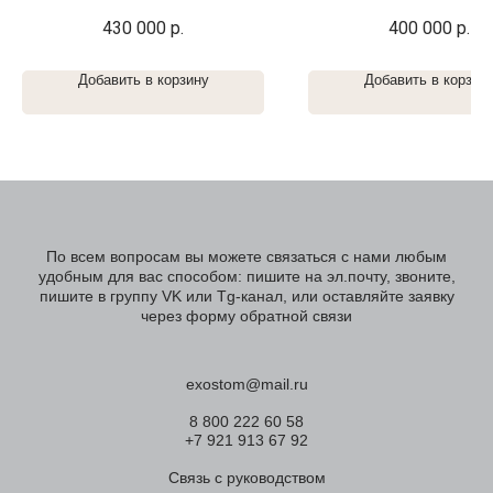
430 000
р.
400 000
р.
Добавить в корзину
Добавить в корзин
По всем вопросам вы можете связаться с нами любым
удобным для вас способом: пишите на эл.почту, звоните,
пишите в группу VK или Tg-канал, или оставляйте заявку
через форму обратной связи
exostom@mail.ru
8 800 222 60 58
+7 921 913 67 92
Связь с руководством