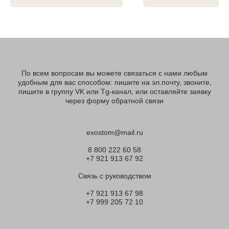
По всем вопросам вы можете связаться с нами любым
удобным для вас способом: пишите на эл.почту, звоните,
пишите в группу VK или Tg-канал, или оставляйте заявку
через форму обратной связи
exostom@mail.ru
8 800 222 60 58
+7 921 913 67 92
Связь с руководством
+7 921 913 67 98
+7 999 205 72 10