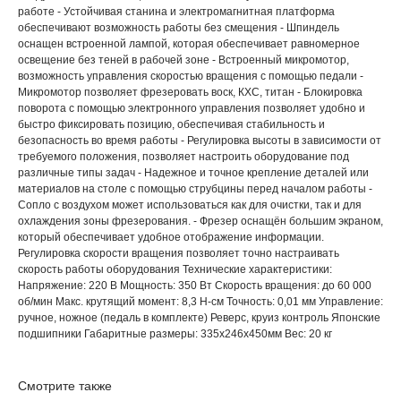
работе - Устойчивая станина и электромагнитная платформа
обеспечивают возможность работы без смещения - Шпиндель
оснащен встроенной лампой, которая обеспечивает равномерное
освещение без теней в рабочей зоне - Встроенный микромотор,
возможность управления скоростью вращения с помощью педали -
Микромотор позволяет фрезеровать воск, КХС, титан - Блокировка
поворота с помощью электронного управления позволяет удобно и
быстро фиксировать позицию, обеспечивая стабильность и
безопасность во время работы - Регулировка высоты в зависимости от
требуемого положения, позволяет настроить оборудование под
различные типы задач - Надежное и точное крепление деталей или
материалов на столе с помощью струбцины перед началом работы -
Сопло с воздухом может использоваться как для очистки, так и для
охлаждения зоны фрезерования. - Фрезер оснащён большим экраном,
который обеспечивает удобное отображение информации.
Регулировка скорости вращения позволяет точно настраивать
скорость работы оборудования Технические характеристики:
Напряжение: 220 В Мощность: 350 Вт Скорость вращения: до 60 000
об/мин Макс. крутящий момент: 8,3 Н-см Точность: 0,01 мм Управление:
ручное, ножное (педаль в комплекте) Реверс, круиз контроль Японские
подшипники Габаритные размеры: 335х246х450мм Вес: 20 кг
Смотрите также