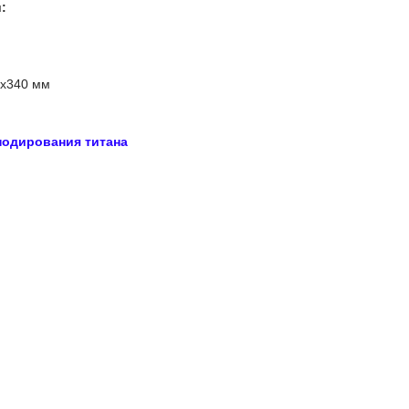
:
0х340 мм
нодирования титан
а