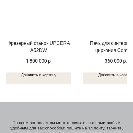
Фрезерный станок UPCERA
Печь для синтериз
А52DW
циркония Compa
1 800 000
р.
360 000
р.
Добавить в корзину
Добавить в корзин
По всем вопросам вы можете связаться с нами любым
удобным для вас способом: пишите на эл.почту, звоните,